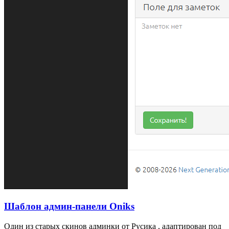
Шаблон админ-панели Oniks
Один из старых скинов админки от Русика , адаптирован под