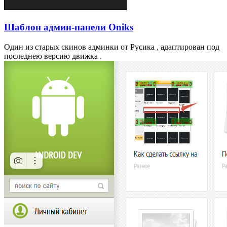
Шаблон админ-панели Oniks
Один из старых скинов админки от Русика , адаптирован под
последнею версию движка .