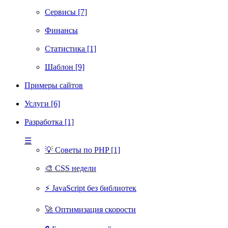
Сервисы [7]
Финансы
Статистика [1]
Шаблон [9]
Примеры сайтов
Услуги [6]
Разработка [1]
☰
💡 Советы по PHP [1]
🎨 CSS недели
⚡ JavaScript без библиотек
🚀 Оптимизация скорости