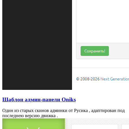
Шаблон админ-панели Oniks
Один из старых скинов админки от Русика , адаптирован под
последнею версию движка .