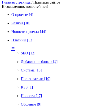
Главная страница
/ Примеры сайтов
К сожалению, новостей нет!
О проекте [4]
Релизы [10]
Новости проекта [44]
Плагины [52]
☰
SEO [12]
Добавление блоков [4]
Система [13]
Пользователи [10]
RSS [1]
Новости [17]
Общение [9]