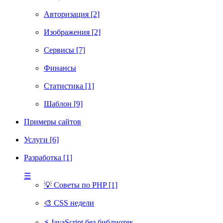
Авторизация [2]
Изображения [2]
Сервисы [7]
Финансы
Статистика [1]
Шаблон [9]
Примеры сайтов
Услуги [6]
Разработка [1]
☰
💡 Советы по PHP [1]
🎨 CSS недели
⚡ JavaScript без библиотек