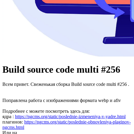
Build source code multi #256
Всем привет. Свеженькая сборка Build source code multi #256 .
Поправлена работа с изображениями формата webp и afiv
Подробнее с можете посмотреть здесь для:
ядра :
https://ngcms.org/static/poslednie-izmeneniya-v-yadre.html
плагинов:
https://ngcms.org/static/poslednie-obnovleniya-plaginov-
ngcms.html
Или на