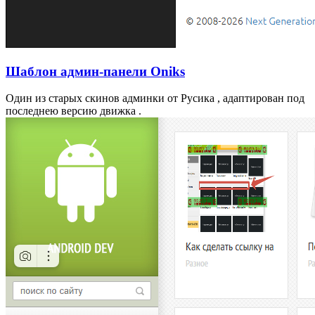
Шаблон админ-панели Oniks
Один из старых скинов админки от Русика , адаптирован под
последнею версию движка .