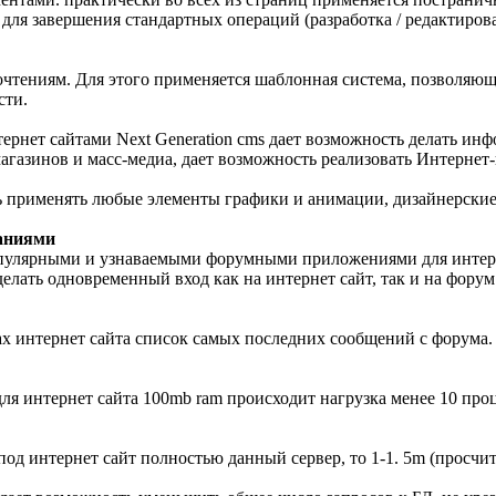
я завершения стандартных операций (разработка / редактирован
чтениям. Для этого применяется шаблонная система, позволяющ
сти.
ернет сайтами Next Generation cms дает возможность делать ин
агазинов и масс-медиа, дает возможность реализовать Интерне
ть применять любые элементы графики и анимации, дизайнерски
аниями
 популярными и узнаваемыми форумными приложениями для интер
ь делать одновременный вход как на интернет сайт, так и на фор
х интернет сайта список самых последних сообщений с форума.
для интернет сайта 100mb ram происходит нагрузка менее 10 про
ь под интернет сайт полностью данный сервер, то 1-1. 5m (просч