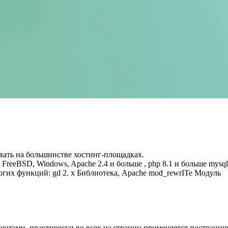
вать на большинстве хостинг-площадках.
FreeBSD, Windows, Apache 2.4 и больше , php 8.1 и больше mysql
гих функций: gd 2. x Библиотека, Apache mod_rewrITe Модуль
нтами. практически во всех из страниц применяется постранич