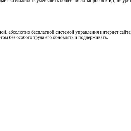
дает возможность уменьшить общее число запросов к БД, не уре
ивной, абсолютно бесплатной системой управления интернет сайт
отом без особого труда его обновлять и поддерживать.