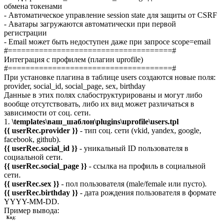
обмена токенами
- Автоматическое управление session state для защиты от CSRF
- Аватары загружаются автоматически при первой
регистрации
- Email может быть недоступен даже при запросе scope=email
#=====================================#
Интеграция с профилем (плагин uprofile)
#=====================================#
При установке плагина в таблице users создаются новые поля:
provider, social_id, social_page, sex, birthday
Данные в этих полях слабоструктурированы и могут либо
вообще отсутствовать, либо их вид может различаться в
зависимости от соц. сети.
1.
\templates\ваш_шаблон\plugins\uprofile\users.tpl
{{ userRec.provider }}
- тип соц. сети (vkid, yandex, google,
facebook, github).
{{ userRec.social_id }}
- уникальный ID пользователя в
социальной сети.
{{ userRec.social_page }}
- ссылка на профиль в социальной
сети.
{{ userRec.sex }}
- пол пользователя (male/female или пусто).
{{ userRec.birthday }}
- дата рождения пользователя в формате
YYYY-MM-DD.
Пример вывода:
Код: