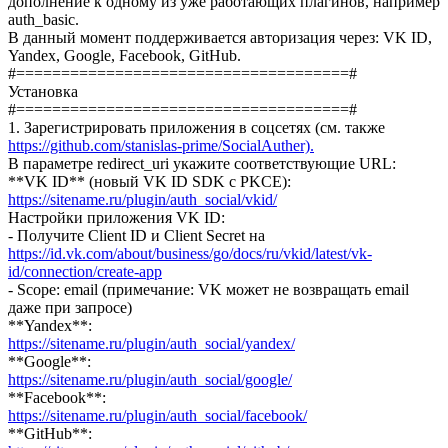
дополнение к одному из уже работающих плагинов, например
auth_basic.
В данный момент поддерживается авторизация через: VK ID,
Yandex, Google, Facebook, GitHub.
#=====================================#
Установка
#=====================================#
1. Зарегистрировать приложения в соцсетях (см. также
https://github.com/stanislas-prime/SocialAuther).
В параметре redirect_uri укажите соответствующие URL:
**VK ID** (новый VK ID SDK с PKCE):
https://sitename.ru/plugin/auth_social/vkid/
Настройки приложения VK ID:
- Получите Client ID и Client Secret на
https://id.vk.com/about/business/go/docs/ru/vkid/latest/vk-
id/connection/create-app
- Scope: email (примечание: VK может не возвращать email
даже при запросе)
**Yandex**:
https://sitename.ru/plugin/auth_social/yandex/
**Google**:
https://sitename.ru/plugin/auth_social/google/
**Facebook**:
https://sitename.ru/plugin/auth_social/facebook/
**GitHub**: