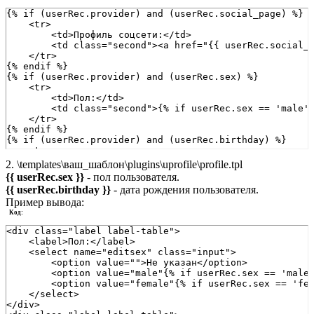
{% if (userRec.provider) and (userRec.social_page) %}
    <tr>
        <td>Профиль соцсети:</td>
        <td class="second"><a href="{{ userRec.social_
    </tr>
{% endif %}
{% if (userRec.provider) and (userRec.sex) %}
    <tr>
        <td>Пол:</td>
        <td class="second">{% if userRec.sex == 'male'
    </tr>
{% endif %}
{% if (userRec.provider) and (userRec.birthday) %}
    <tr>
        <td>Дата рождения:</td>
2. \templates\ваш_шаблон\plugins\uprofile\profile.tpl
        <td class="second">{{ userRec.birthday }}</td>
{{ userRec.sex }}
- пол пользователя.
    </tr>
{{ userRec.birthday }}
- дата рождения пользователя.
{% endif %}
Пример вывода:
Код:
<div class="label label-table">
    <label>Пол:</label>
    <select name="editsex" class="input">
        <option value="">Не указан</option>
        <option value="male"{% if userRec.sex == 'male
        <option value="female"{% if userRec.sex == 'fe
    </select>
</div>