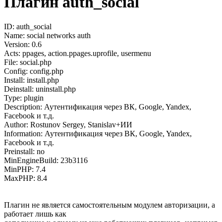
Плагин auth_social
ID: auth_social
Name: social networks auth
Version: 0.6
Acts: ppages, action.ppages.uprofile, usermenu
File: social.php
Config: config.php
Install: install.php
Deinstall: uninstall.php
Type: plugin
Description: Аутентификация через ВК, Google, Yandex,
Facebook и т.д.
Author: Rostunov Sergey, Stanislav+ИИ
Information: Аутентификация через ВК, Google, Yandex,
Facebook и т.д.
Preinstall: no
MinEngineBuild: 23b3116
MinPHP: 7.4
MaxPHP: 8.4
Плагин не является самостоятельным модулем авторизации, а
работает лишь как