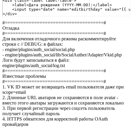
<div class="label label-table">
    <label>Дата рождения (YYYY-MM-DD):</label>
    <input type="date" name="editbirthday" value="{{ u
</div>
#=====================================#
Отладка
#=====================================#
Для включения отладочного режима раскомментируйте
строки с // DEBUG: в файлах:
- engine/plugins/auth_social/social.php
- engine/plugins/auth_social/lib/SocialAuther/Adapter/Vkid.php
Логи будут записываться в файл:
engine/plugins/auth_social/log.txt
#=====================================#
Известные проблемы
#=====================================#
1. VK ID может не возвращать email пользователя даже при
scope=email
2. Длинные URL аватаров не сохраняются в поле avatar -
вместо этого аватары загружаются и сохраняются локально
3. При первой регистрации через соцсеть пользователь
получает случайный пароль
4. HTTPS обязателен для корректной работы OAuth
провайдеров