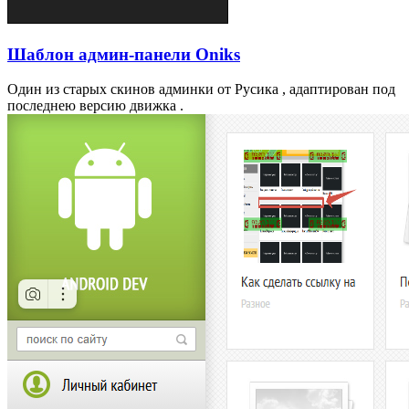
Шаблон админ-панели Oniks
Один из старых скинов админки от Русика , адаптирован под
последнею версию движка .