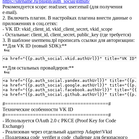
https://sitename.ru/plugin/auth_social/github/
Рекомендуется scope: read:user, user:email (для получения
e‑mail).
2. Включить плагин. В настройках плагина внести данные о
приложениях в соц.сетях:
- VK ID: vkid_client_id, vkid_client_secret, vkid_scope
- Остальные: client_id, client_secret, public_key (где требуется)
3. В шаблоне usermenu.tpl прописать ссылки для авторизации:
**Для VK ID (новый SDK):**
Код:
<a href="{{p.auth_social.vkid.authUrl}}" title="VK ID"
**Для остальных провайдеров:**
Код:
<a href="{{p.auth_social.yandex.authUrl}}" title="{{p.
<a href="{{p.auth_social.google.authUrl}}" title="{{p.
<a href="{{p.auth_social.facebook.authUrl}}" title="{{
<a href="{{p.auth_social.github.authUrl}}" title="{{p.
#=====================================#
Технические особенности VK ID
#=====================================#
- Используется OAuth 2.0 с PKCE (Proof Key for Code
Exchange)
- Реализован через отдельный адаптер Adapter\Vkid
- Поддержка code_verifier и code_challenge для безопасного