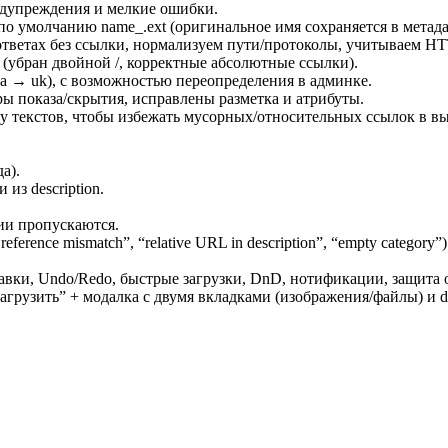
едупреждения и мелкие ошибки.
 по умолчанию name_
.ext (оригинальное имя сохраняется в метад
ветах без ссылки, нормализуем пути/протоколы, учитываем HTTPS
убран двойной /, корректные абсолютные ссылки).
a → uk), с возможностью переопределения в админке.
ы показа/скрытия, исправлены разметка и атрибуты.
у текстов, чтобы избежать мусорных/относительных ссылок в в
а).
из description.
ии пропускаются.
rence mismatch”, “relative URL in description”, “empty category”)
тавки, Undo/Redo, быстрые загрузки, DnD, нотификации, защита о
 “Загрузить” + модалка с двумя вкладками (изображения/файлы) 