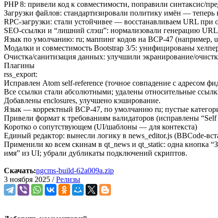
PHP 8: привели код к совместимости, поправили синтаксис/пр
Загрузки файлов: стандартизировали политику имён — теперь
RPC-загрузки: стали устойчивее — восстанавливаем URL при от
SEO-ссылки и “лишний слэш”: нормализовали генерацию URL (
Язык по умолчанию: ru; маппинг кодов на BCP‑47 (например, u
Модалки и совместимость Bootstrap 3/5: унифицированы хелпер
Очистка/санитизация данных: улучшили экранирование/очистк
Плагины
rss_export:
Исправлен Atom self-reference (точное совпадение с адресом фид
Все ссылки стали абсолютными; удалены относительные ссылки 
Добавлены enclosures, улучшено кэширование.
Язык — корректный BCP‑47, по умолчанию ru; пустые категор
Привели формат к требованиям валидаторов (исправлены “Self refe
Коротко о сопутствующем (UI/шаблоны — для контекста)
Единый редактор: вынесли логику в news_editor.js (BBCode-вс
Применили ко всем скинам в qt_news и qt_static: одна кнопка
имя” из UI; убрали дубликаты подключений скриптов.
Скачать:
ngcms-build-62a009a.zip
3 ноября 2025 /
Релизы