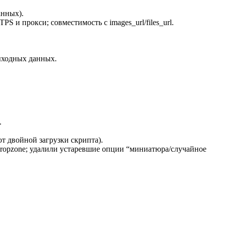
анных).
 и прокси; совместимость с images_url/files_url.
ыходных данных.
.
т двойной загрузки скрипта).
и dropzone; удалили устаревшие опции “миниатюра/случайное