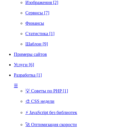
Изображения [2]
Сервисы [7]
Финансы
Статистика [1]
Шаблон [9]
Примеры сайтов
Услуги [6]
Разработка [1]
☰
💡 Советы по PHP [1]
🎨 CSS недели
⚡ JavaScript без библиотек
🚀 Оптимизация скорости